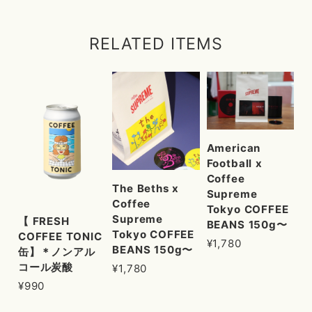
RELATED ITEMS
American
Football x
Coffee
The Beths x
Supreme
Coffee
Tokyo COFFEE
Supreme
【 FRESH
BEANS 150g〜
Tokyo COFFEE
COFFEE TONIC
¥1,780
BEANS 150g〜
缶】＊ノンアル
コール炭酸
¥1,780
¥990