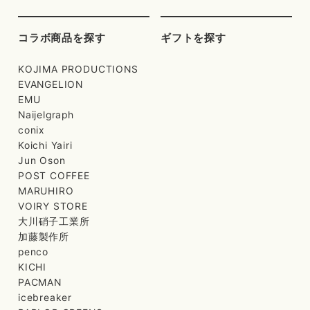
コラボ商品を探す
ギフトを探す
KOJIMA PRODUCTIONS
EVANGELION
EMU
Naijelgraph
conix
Koichi Yairi
Jun Oson
POST COFFEE
MARUHIRO
VOIRY STORE
大川硝子工業所
加藤製作所
penco
KICHI
PACMAN
icebreaker