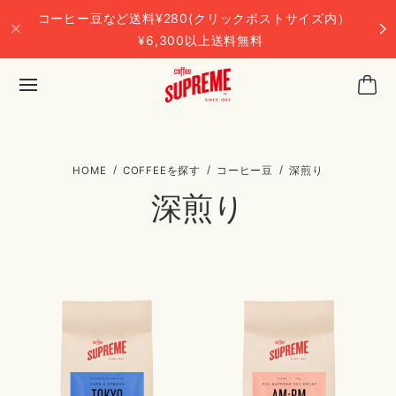
コーヒー豆など送料¥280(クリックポストサイズ内）
¥6,300以上送料無料
COFFEEを探す
コーヒー豆
深煎り
深煎り