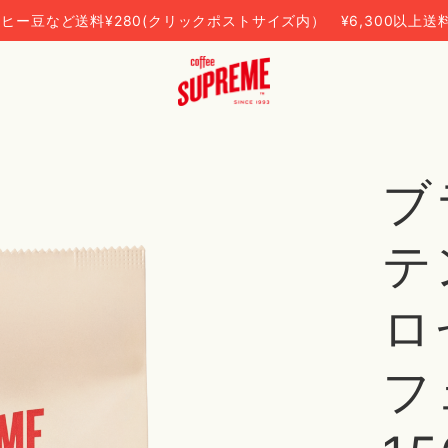
ヒー豆など送料¥280(クリックポストサイズ内） ¥6,300以上送
ブ
テ
ロ
フ