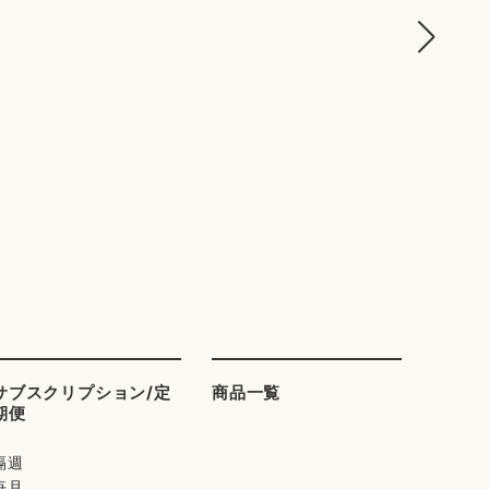
サブスクリプション/定
商品一覧
期便
隔週
毎月