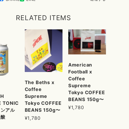
RELATED ITEMS
American
Football x
Coffee
The Beths x
Supreme
Coffee
Tokyo COFFEE
Supreme
SH
BEANS 150g〜
Tokyo COFFEE
 TONIC
¥1,780
BEANS 150g〜
ノンアル
炭酸
¥1,780