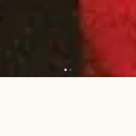
コーヒー豆卸・開業サポート・ケータリング・イベント
出店
COLLABORATIONS
🔴American Football
🟡The Beths
🟢アパレル