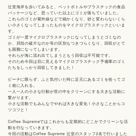
辻堂海岸を歩いてみると、ペットボトルやプラスチックの食品
パッケージなど、思っていた以上にゴミが落ちていました。
これらのゴミが紫外線などで細かくなり、砂と変わらないくら
い小さくなってしまったものをマイクロプラスチックといいま
す。
ゴミが一度マイクロプラスチックになってしまうとゴミなの
か、貝殻の破片なのか等の区別もつきづらくなり、回収がとて
も困難になってしまいます。
それらが海に流れ出てしまうともう回収は不可能です。
そのため今回は目に見えるマイクロプラスチック予備軍のゴミ
たちをしっかり回収してきました！
ビーチに限らず、ふと気付いた時に足元にあるゴミを拾ってゴ
ミ箱に入れる。
一人一人の小さな行動が世の中をクリーンにする大きな活動に
繋がります。
小さな活動でもみんなでやれば大きな変化！小さなことからコ
ツコツと！
Coffee Supremeではこれからも定期的にどこかでクリーンな活
動を行なっていきます。
今回の活動はCoffee Supreme 辻堂のスタッフ2名で行いました