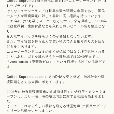
Coffee Supremeは海と自然に囲まれたニュージーランドで生ま
れたブランドです。
そんなニュージーランドは世界有数の環境先進国であり、国民
一人一人が環境問題に対して非常に高い意識を持っています。
2019年にはいち早くスーパーなどでのレジ袋を禁止し、2023年
には世界初、生鮮食品などを入れる薄いビニール袋も禁止とな
り、
みんなマイバッグを持ち歩くのが習慣となっています。
また、マイ容器を持ち込んで買い物のできる量り売りのお店な
ども多くあります。
ニュージーランドはゴミの多くが焼却ではなく埋立処理される
こともあり、ゴミを減らそうと一部地域では2040年までに
「zero-waste（廃棄物ゼロ）」という目標を掲げているほどで
す。
Coffee Supreme JapanもそのDNAを受け継ぎ、地域社会や環
境問題をとても大切に考えています。
2023
年に神奈川県藤沢市の辻堂海外近くに焙煎所・カフェをオ
ープンし、より一層、海の環境問題に対する意識も高まりまし
た。
1
そこで、これから忙しい季節を迎える辻堂海岸で
回目のビーチ
クリーン活動をいたしました。