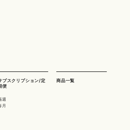
サブスクリプション/定
商品一覧
期便
隔週
毎月