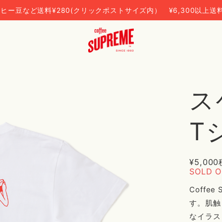
ヒー豆など送料¥280(クリックポストサイズ内） ¥6,300以上送
ス
T
¥5,000
SOLD 
Coffe
す。肌触
なイラス