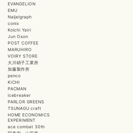
EVANGELION
EMU
Naijelgraph
conix
Koichi Yairi
Jun Oson
POST COFFEE
MARUHIRO
VOIRY STORE
大川硝子工業所
加藤製作所
penco
KICHI
PACMAN
icebreaker
PARLOR GREENS
TSUNAGU craft
HOME ECONOMICS
EXPERIMENT
ace combat 30th