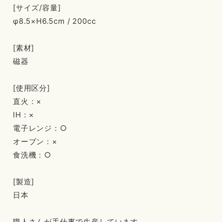
[サイズ/容量]
φ8.5×H6.5cm / 200cc
[素材]
磁器
[使用区分]
直火：×
IH：×
電子レンジ：○
オーブン：×
食洗機：○
[製造]
日本
職人さんが手仕事で生産しています。