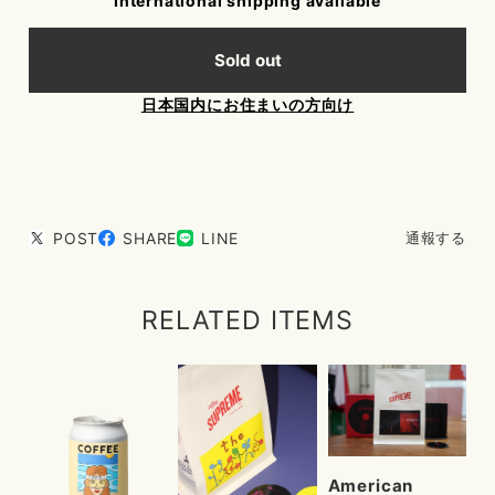
International shipping available
Sold out
日本国内にお住まいの方向け
POST
SHARE
LINE
通報する
RELATED ITEMS
American