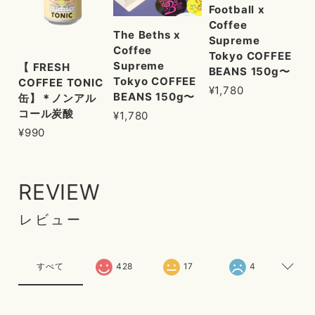
Football x
Coffee
The Beths x
Supreme
Coffee
Tokyo COFFEE
Supreme
【 FRESH
BEANS 150g〜
Tokyo COFFEE
COFFEE TONIC
¥1,780
BEANS 150g〜
缶】＊ノンアル
コール炭酸
¥1,780
¥990
REVIEW
レビュー
すべて
428
17
4