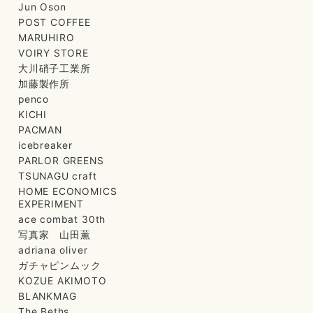
Jun Oson
POST COFFEE
MARUHIRO
VOIRY STORE
大川硝子工業所
加藤製作所
penco
KICHI
PACMAN
icebreaker
PARLOR GREENS
TSUNAGU craft
HOME ECONOMICS
EXPERIMENT
ace combat 30th
写真家 山田薫
adriana oliver
ガチャピンムック
KOZUE AKIMOTO
BLANKMAG
The Beths