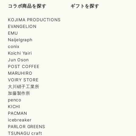
コラボ商品を探す
ギフトを探す
KOJIMA PRODUCTIONS
EVANGELION
EMU
Naijelgraph
conix
Koichi Yairi
Jun Oson
POST COFFEE
MARUHIRO
VOIRY STORE
大川硝子工業所
加藤製作所
penco
KICHI
PACMAN
icebreaker
PARLOR GREENS
TSUNAGU craft