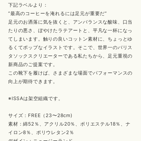
下記ラベルより：
”最高のコーヒーを淹れるには足元が重要だ”
足元のお洒落に気を抜くと、アンバランスな酸味、口当
たりの悪さ、ぼやけたラテアートと、平凡な一杯になっ
てしまいます。触りの良いコットン素材に、ちょっとゆ
るくてポップなイラストです。そこで、世界一のバリス
タソックスクリエーターである私たちから、足元重視の
新商品のご提案です。
この靴下を履けば、さまざまな場面でパフォーマンスの
向上が期待できます。
※ISSAは架空組織です。
サイズ：FREE（23〜28cm)
素材：綿52％、アクリル20％、ポリエステル18％、ナ
イロン8％、ポリウレタン2％
デザイン：ニュージーランド