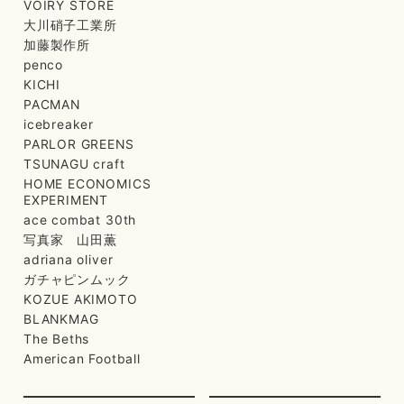
VOIRY STORE
大川硝子工業所
加藤製作所
penco
KICHI
PACMAN
icebreaker
PARLOR GREENS
TSUNAGU craft
HOME ECONOMICS
EXPERIMENT
ace combat 30th
写真家 山田薫
adriana oliver
ガチャピンムック
KOZUE AKIMOTO
BLANKMAG
The Beths
American Football