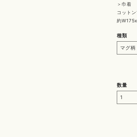
＞巾着
コットン1
約W175
種類
数量