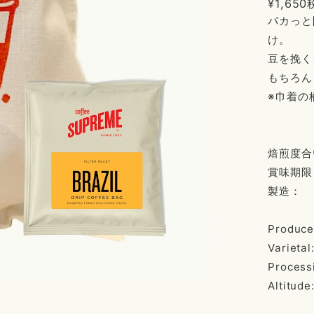
¥1,650
パカっと
け。
豆を挽く
もちろん
※巾着の
焙煎度合
賞味期限
製造： 
Produce
Varieta
Process
Altitude