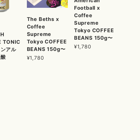
American
Football x
Coffee
The Beths x
Supreme
Coffee
Tokyo COFFEE
Supreme
SH
BEANS 150g〜
Tokyo COFFEE
 TONIC
¥1,780
BEANS 150g〜
ノンアル
炭酸
¥1,780