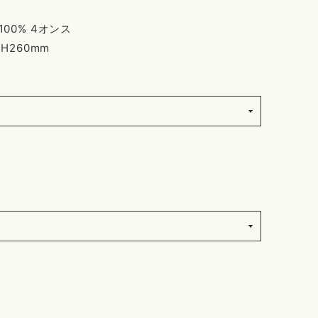
00% 4オンス
xH260mm