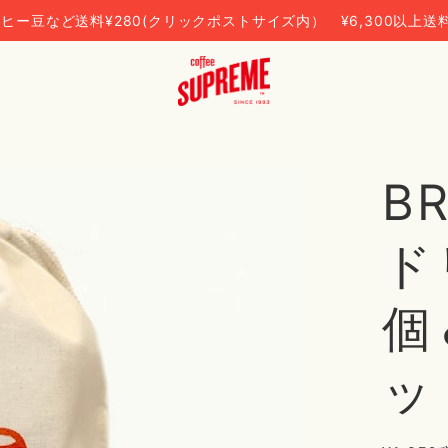
ヒー豆など送料¥280(クリックポストサイズ内） ¥6,300以上送
B
ド
個
ッ