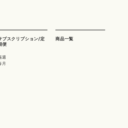
サブスクリプション/定
商品一覧
期便
隔週
毎月