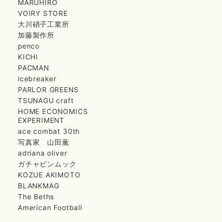
MARUHIRO
VOIRY STORE
大川硝子工業所
加藤製作所
penco
KICHI
PACMAN
icebreaker
PARLOR GREENS
TSUNAGU craft
HOME ECONOMICS
EXPERIMENT
ace combat 30th
写真家 山田薫
adriana oliver
ガチャピンムック
KOZUE AKIMOTO
BLANKMAG
The Beths
American Football