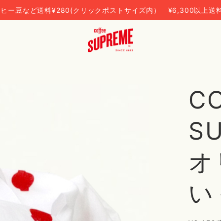
ヒー豆など送料¥280(クリックポストサイズ内） ¥6,300以上送
C
S
オ
い