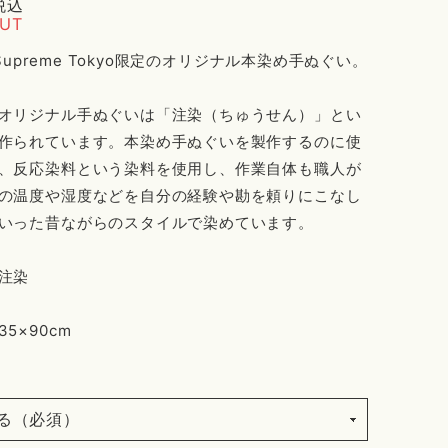
税込
OUT
e Supreme Tokyo限定のオリジナル本染め手ぬぐい。
オリジナル手ぬぐいは「注染（ちゅうせん）」とい
作られています。本染め手ぬぐいを製作するのに使
、反応染料という染料を使用し、作業自体も職人が
の温度や湿度などを自分の経験や勘を頼りにこなし
いった昔ながらのスタイルで染めています。
注染
5×90cm