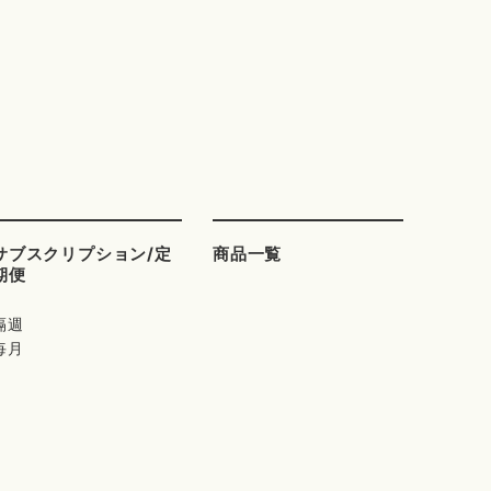
サブスクリプション/定
商品一覧
期便
隔週
毎月