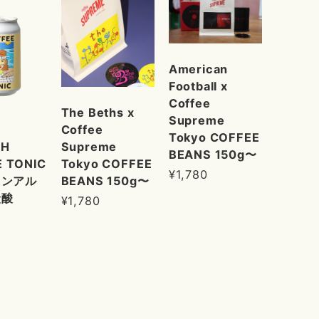
American
Football x
Coffee
The Beths x
Supreme
Coffee
Tokyo COFFEE
Supreme
SH
BEANS 150g〜
Tokyo COFFEE
 TONIC
¥1,780
BEANS 150g〜
ノンアル
炭酸
¥1,780