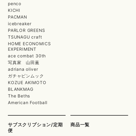
penco
KICHI
PACMAN
icebreaker
PARLOR GREENS
TSUNAGU craft
HOME ECONOMICS
EXPERIMENT
ace combat 30th
写真家 山田薫
adriana oliver
ガチャピンムック
KOZUE AKIMOTO
BLANKMAG
The Beths
American Football
サブスクリプション/定期
商品一覧
便