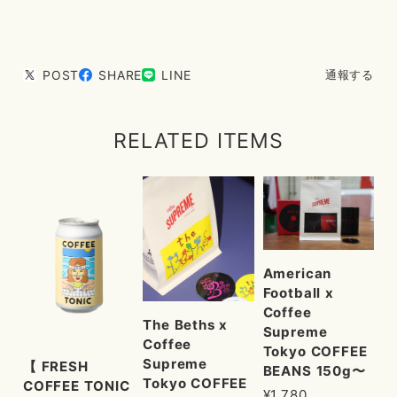
POST
SHARE
LINE
通報する
RELATED ITEMS
American
Football x
Coffee
The Beths x
Supreme
Coffee
Tokyo COFFEE
Supreme
【 FRESH
BEANS 150g〜
Tokyo COFFEE
COFFEE TONIC
¥1,780