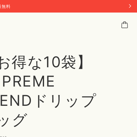
料無料
お得な10袋】
UPREME
LENDドリップ
ッグ