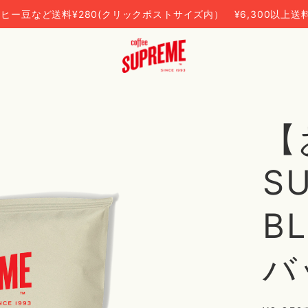
ヒー豆など送料¥280(クリックポストサイズ内） ¥6,300以上送
【
S
B
バ