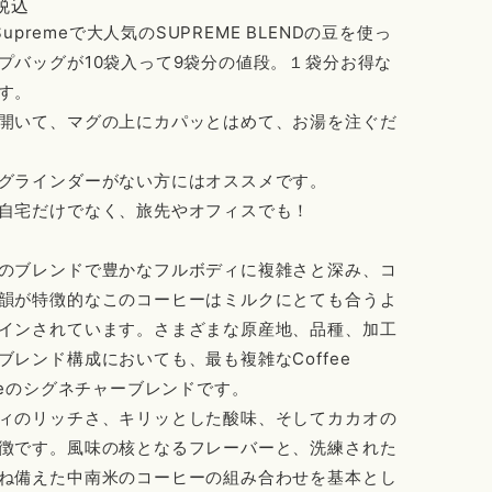
税込
e Supremeで大人気のSUPREME BLENDの豆を使っ
プバッグが10袋入って9袋分の値段。１袋分お得な
す。
開いて、マグの上にカパッとはめて、お湯を注ぐだ
グラインダーがない方にはオススメです。
自宅だけでなく、旅先やオフィスでも！
のブレンドで豊かなフルボディに複雑さと深み、コ
韻が特徴的なこのコーヒーはミルクにとても合うよ
インされています。さまざまな原産地、品種、加工
ブレンド構成においても、最も複雑なCoffee
emeのシグネチャーブレンドです。
ィのリッチさ、キリッとした酸味、そしてカカオの
徴です。風味の核となるフレーバーと、洗練された
ね備えた中南米のコーヒーの組み合わせを基本とし