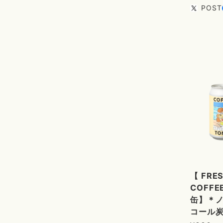
POST
【 FRE
COFFEE
缶】＊
コール