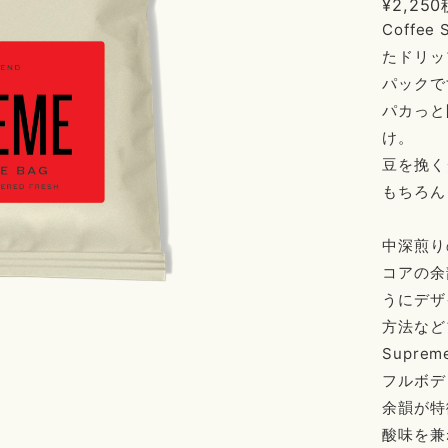
¥2,250
Coffe
たドリッ
パックで
パカっと
け。
豆を挽く
もちろん
中深煎り
コアの余
うにデザ
方法など
Supr
フルボデ
余韻が特
酸味を兼