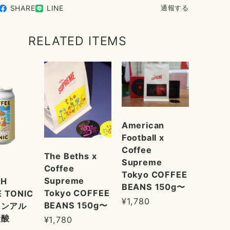
SHARE
LINE
通報する
RELATED ITEMS
American
Football x
Coffee
The Beths x
Supreme
Coffee
Tokyo COFFEE
Supreme
SH
BEANS 150g〜
Tokyo COFFEE
 TONIC
¥1,780
BEANS 150g〜
ノンアル
炭酸
¥1,780