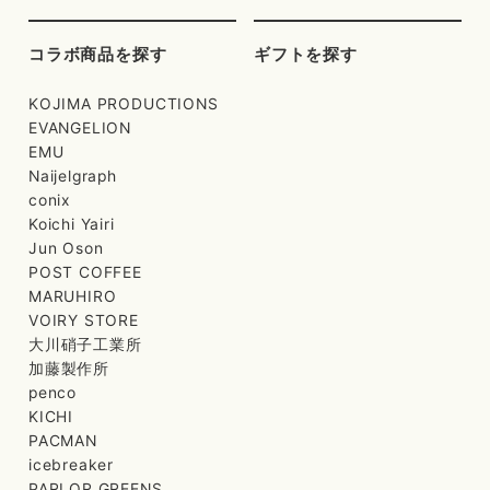
コラボ商品を探す
ギフトを探す
KOJIMA PRODUCTIONS
EVANGELION
EMU
Naijelgraph
conix
Koichi Yairi
Jun Oson
POST COFFEE
MARUHIRO
VOIRY STORE
大川硝子工業所
加藤製作所
penco
KICHI
PACMAN
icebreaker
PARLOR GREENS