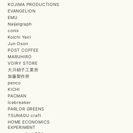
KOJIMA PRODUCTIONS
EVANGELION
EMU
Naijelgraph
conix
Koichi Yairi
Jun Oson
POST COFFEE
MARUHIRO
VOIRY STORE
大川硝子工業所
加藤製作所
penco
KICHI
PACMAN
icebreaker
PARLOR GREENS
TSUNAGU craft
HOME ECONOMICS
EXPERIMENT