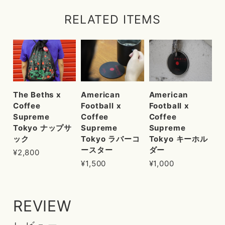
RELATED ITEMS
The Beths x
American
American
Coffee
Football x
Football x
Supreme
Coffee
Coffee
Tokyo ナップサ
Supreme
Supreme
ック
Tokyo ラバーコ
Tokyo キーホル
ースター
ダー
¥2,800
¥1,500
¥1,000
REVIEW