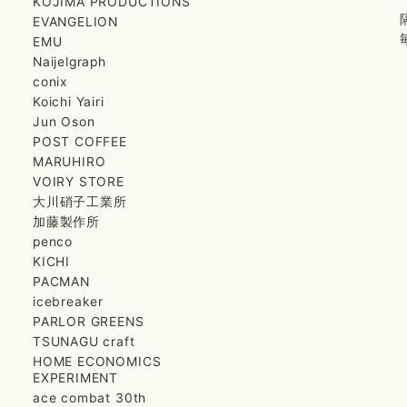
KOJIMA PRODUCTIONS
EVANGELION
EMU
Naijelgraph
conix
Koichi Yairi
Jun Oson
POST COFFEE
MARUHIRO
VOIRY STORE
大川硝子工業所
加藤製作所
penco
KICHI
PACMAN
icebreaker
PARLOR GREENS
TSUNAGU craft
HOME ECONOMICS
EXPERIMENT
ace combat 30th