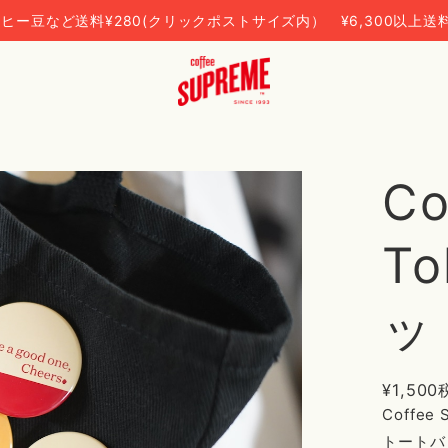
ヒー豆など送料¥280(クリックポストサイズ内） ¥6,300以上送
Co
T
ッ
¥1,500
Coffe
トートバ