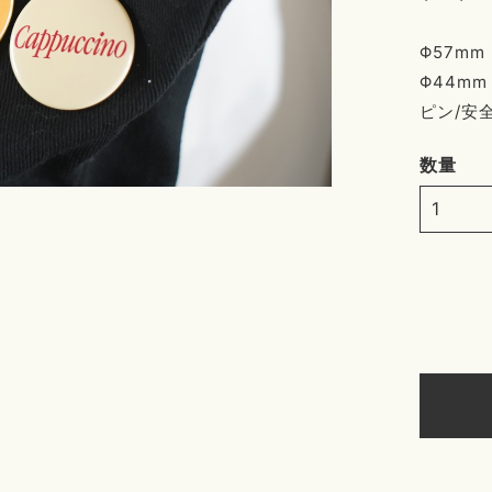
Φ57mm 
Φ44mm 
ピン/安
数量