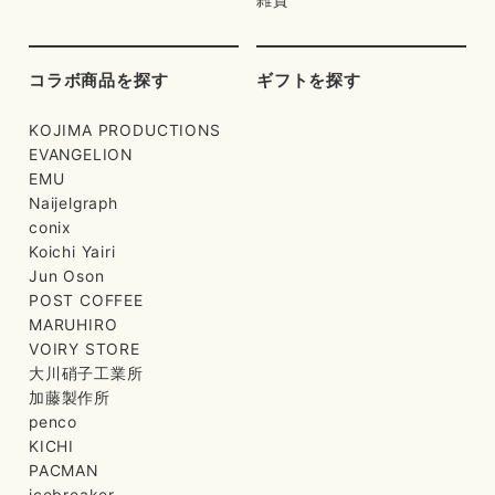
コラボ商品を探す
ギフトを探す
KOJIMA PRODUCTIONS
EVANGELION
EMU
Naijelgraph
conix
Koichi Yairi
Jun Oson
POST COFFEE
MARUHIRO
VOIRY STORE
大川硝子工業所
加藤製作所
penco
KICHI
PACMAN
icebreaker