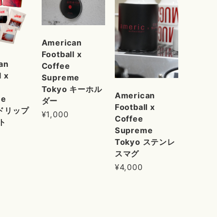
American
Football x
an
Coffee
l x
Supreme
Tokyo キーホル
American
me
ダー
Football x
 ドリップ
¥1,000
Coffee
ト
Supreme
Tokyo ステンレ
スマグ
¥4,000