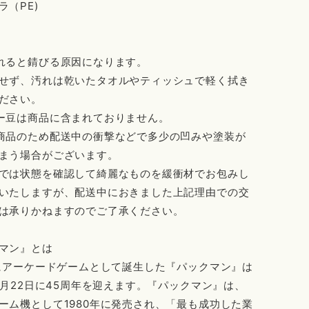
ラ（PE)
れると錆びる原因になります。
せず、汚れは乾いたタオルやティッシュで軽く拭き
ださい。
ー豆は商品に含まれておりません。
商品のため配送中の衝撃などで多少の凹みや塗装が
まう場合がございます。
では状態を確認して綺麗なものを緩衝材でお包みし
いたしますが、配送中におきました上記理由での交
は承りかねますのでご了承ください。
マン』とは
年にアーケードゲームとして誕生した『パックマン』は
年5月22日に45周年を迎えます。『パックマン』は、
ーム機として1980年に発売され、「最も成功した業