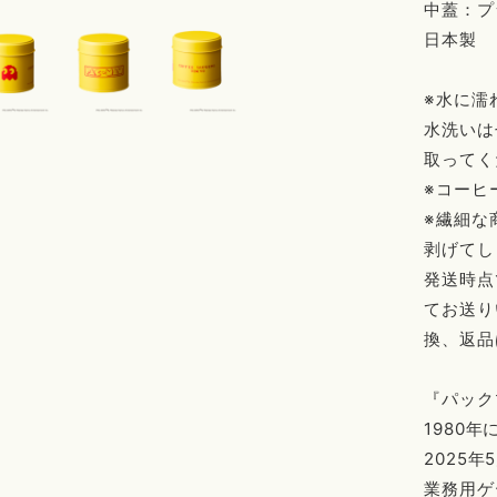
中蓋：プ
日本製
※水に濡
水洗いは
取ってく
※コーヒ
※繊細な
剥げてし
発送時点
てお送り
換、返品
『パック
1980
2025
業務用ゲ