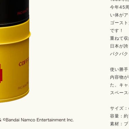
今年45
い体がア
ゴースト
です！
重ねて収
日本が誇
パクパク
使い勝手
内容物が
た、キャ
スペース
サイズ：φ
容量：約
素材：ブ