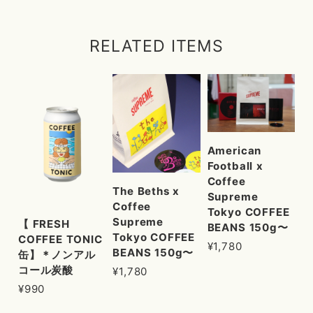
RELATED ITEMS
American
Football x
Coffee
The Beths x
Supreme
Coffee
Tokyo COFFEE
Supreme
【 FRESH
BEANS 150g〜
Tokyo COFFEE
COFFEE TONIC
¥1,780
BEANS 150g〜
缶】＊ノンアル
コール炭酸
¥1,780
¥990