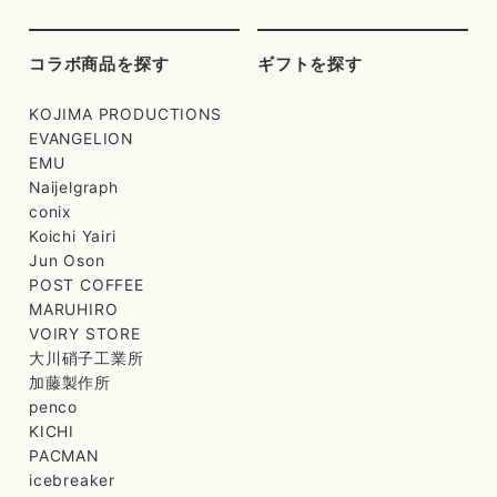
コラボ商品を探す
ギフトを探す
KOJIMA PRODUCTIONS
EVANGELION
EMU
Naijelgraph
conix
Koichi Yairi
Jun Oson
POST COFFEE
MARUHIRO
VOIRY STORE
大川硝子工業所
加藤製作所
penco
KICHI
PACMAN
icebreaker