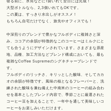
寝る前に、水筒などに1袋いれて翌日には完成！
大型ボトルなら、2,3個いれてもOKです。
この夏は、すっきり水出しがオススメ！
もちろん自宅だけでなく、旅先やオフィスでも！
中深煎りのブレンドで豊かなフルボディに複雑さと深
み、ココアの余韻が特徴的なこのコーヒーはミルクにと
ても合うようにデザインされています。さまざまな原産
地、品種、加工方法などブレンド構成においても、最も
複雑なCoffee Supremeのシグネチャーブレンドで
す。
フルボディのリッチさ、キリッとした酸味、そしてカカ
オの余韻が特徴です。風味の核となるフレーバーと、洗
練された酸味を兼ね備えた中南米のコーヒーの組み合わ
せを基本としたブレンド内容で、季節ごとに厳選された
コーヒー豆を加えることで、一年中を通して美味しいコ
ーヒーをお楽しみいただけます。