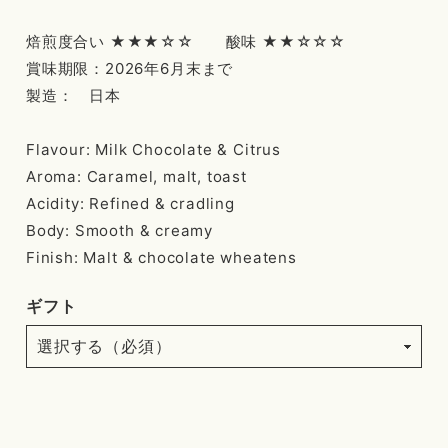
焙煎度合い ★★★☆☆ 酸味 ★★☆☆☆
賞味期限：2026年6月末まで
製造： 日本
Flavour: Milk Chocolate & Citrus
Aroma: Caramel, malt, toast
Acidity: Refined & cradling
Body: Smooth & creamy
Finish: Malt & chocolate wheatens
ギフト