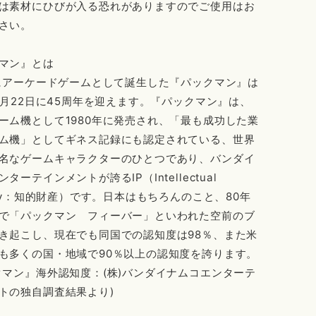
は素材にひびが入る恐れがありますのでご使用はお
さい。
マン』とは
年にアーケードゲームとして誕生した『パックマン』は
年5月22日に45周年を迎えます。『パックマン』は、
ーム機として1980年に発売され、「最も成功した業
ム機」としてギネス記録にも認定されている、世界
名なゲームキャラクターのひとつであり、バンダイ
ターテインメントが誇るIP（Intellectual
erty：知的財産）です。日本はもちろんのこと、80年
で「パックマン フィーバー」といわれた空前のブ
き起こし、現在でも同国での認知度は98％、また米
も多くの国・地域で90％以上の認知度を誇ります。
クマン』海外認知度：(株)バンダイナムコエンターテ
トの独自調査結果より)