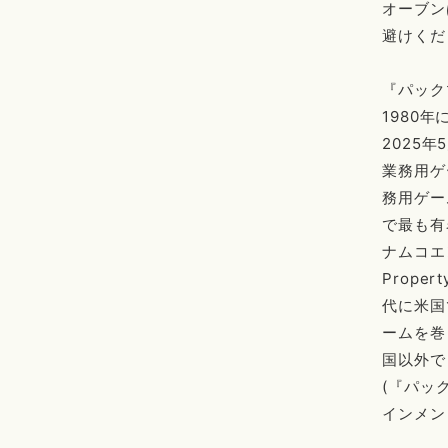
オーブン
避けくだ
『パック
1980
2025
業務用ゲ
務用ゲー
で最も有
ナムコエン
Prop
代に米国
ームを巻
国以外で
(『パッ
インメン