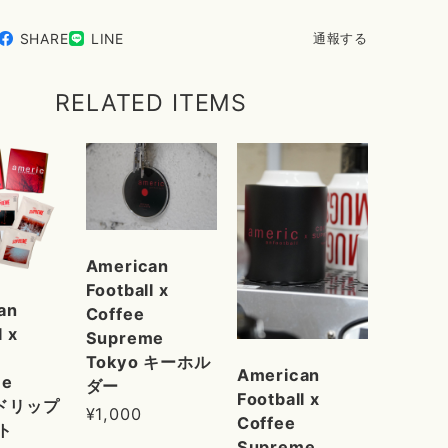
SHARE
LINE
通報する
RELATED ITEMS
American
Football x
an
Coffee
l x
Supreme
Tokyo キーホル
American
me
ダー
Football x
 ドリップ
¥1,000
Coffee
ト
Supreme