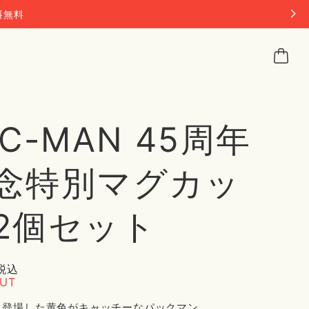
料無料
AC-MAN 45周年
念特別マグカッ
2個セット
税込
OUT
年に登場した黄色がキャッチーなパックマン。