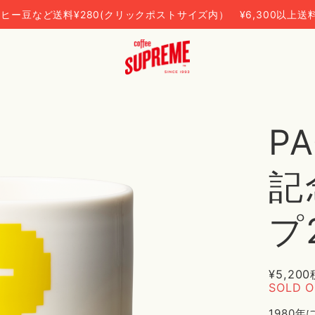
ヒー豆など送料¥280(クリックポストサイズ内） ¥6,300以上送
P
記
プ
¥5,200
SOLD 
1980