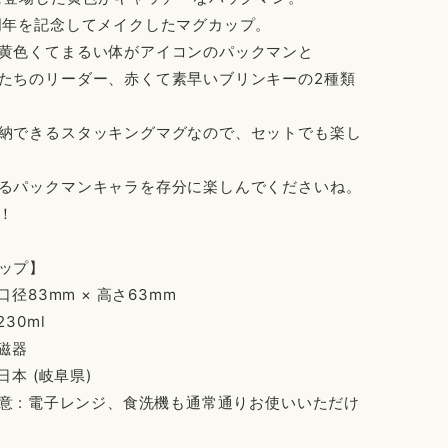
周年を記念してメイクしたマグカップ。
黄色くてまるい体がアイコンのパックマンと
たちのリーダー、赤くて素早いブリンキーの2種類
納できるスタッキングマグなので、セットでも楽し
るパックマンキャラを存分に楽しんでくださいね。
！
ップ】
 口径83mm × 高さ63mm
230ml
陶磁器
 日本 (岐阜県)
意 : 電子レンジ、食洗機も通常通りお使いいただけ