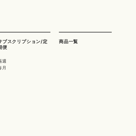
サブスクリプション/定
商品一覧
期便
隔週
毎月