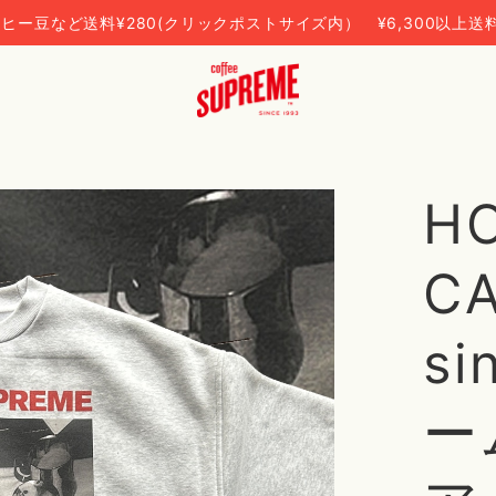
ヒー豆など送料¥280(クリックポストサイズ内） ¥6,300以上送
H
C
si
ー