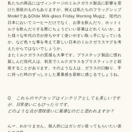
私たちの商品にはヴィンテージのミルクガラス製品に影響を受
けた形状のものもありますが、例えば私たちのフラッグシップ
ModelであるOlde Milk-glass Friday Morning Mugは、現代の
日本においてコーヒーだけでなく、お茶を飲んだり、ホットミ
ルクを飲んだりする際にちょうどいい容量はどれくらいか、ま
た様々な年代の方が持ちやすく使いやすい取っ手になっている
か。など色々な事を考えて新しい日本のミルクガラスマグを考
えたからではないでしょうか。
またミルクガラスの質感も大事です。プラスチック製品に慣れ
親しんだ現代人は、初見でミルクガラスをプラスティックと錯
覚することがあります。そのような人は、ガラスの口触り、手
に持った時のずっしりした重量感を新鮮に感じるでしょうね。
Q. これらのマグカップはインテリアとしても美しいです
が、日常使いにもぴったりです。
どのような点が普段使いに最適なのだと思われますか？
んー、わかりません。個人的にはガシガシ使ってもらいたい派