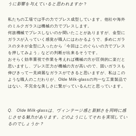
うに影響を与えていると思われますか
？
私たちの工場では手の力でプレス成型しています。他社や海外
のミルクガラスは機械の力でプレスします。
何故機械でプレスしないのか聞いたことがありますが、金型に
ガラスが入っていく感覚が職人にはわかるようで、多めにガラ
スのタネが金型に入ったから「今回はこのぐらいの力でプレス
を押してみよう」などの判断が出来るそうです。
おそらく効率重視で作業を考えれば機械の方が圧倒的に楽だと
思いますし、プレス圧力が機械の方が高いので、固いガラスも
伸びきって一見綺麗なガラスができると思いますが、私はこの
ような職人のこだわりが、Olde Milk-glassの均一な工業製品で
はない、不完全な美しさに繋がっているんだと思っています。
Q. Olde Milk-glassは、ヴィンテージ感と新鮮さを同時に感
じさせる魅力があります。どのようにしてそれを実現してい
るのでしょうか？