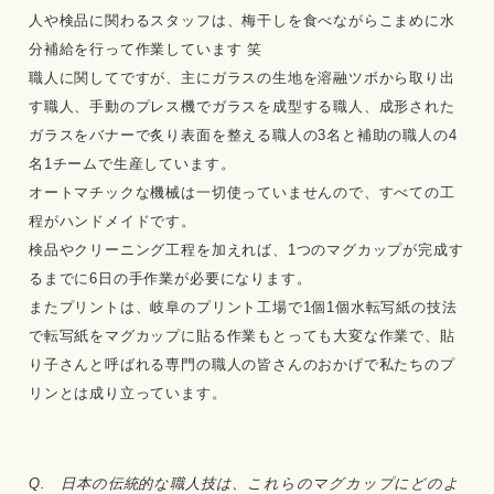
人や検品に関わるスタッフは、梅干しを食べながらこまめに水
分補給を行って作業しています 笑
職人に関してですが、主にガラスの生地を溶融ツボから取り出
す職人、手動のプレス機でガラスを成型する職人、成形された
ガラスをバナーで炙り表面を整える職人の3名と補助の職人の4
名1チームで生産しています。
オートマチックな機械は一切使っていませんので、すべての工
程がハンドメイドです。
検品やクリーニング工程を加えれば、1つのマグカップが完成す
るまでに6日の手作業が必要になります。
またプリントは、岐阜のプリント工場で1個1個水転写紙の技法
で転写紙をマグカップに貼る作業もとっても大変な作業で、貼
り子さんと呼ばれる専門の職人の皆さんのおかげで私たちのプ
リンとは成り立っています。
Q. 日本の伝統的な職人技は、これらのマグカップにどのよ