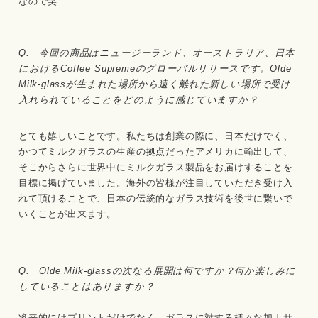
なので笑
Q. 今回の商品はニュージーランド、オーストラリア、日本
におけるCoffee Supremeのグローバルリリースです。Olde
Milk-glassが生まれた場所から遠く離れた新しい場所で受け
入れられていることをどのように感じていますか？
とても嬉しいことです。私たちは創業の際に、日本だけでく、
かつてミルクガラスの生産の拠点だったアメリカに輸出して、
そこからさらに世界中にミルクガラス製品をお届けすることを
目標に掲げていました。海外の皆様が注目していただき受け入
れて頂けることで、日本の伝統的なガラス技術を後世に繋いで
いくことが出来ます。
Q. Olde Milk-glassの次なる展開は何ですか？何か楽しみに
していることはありますか？
将来的にはプリントだけでなく、ガラスに対する様々な加工サ