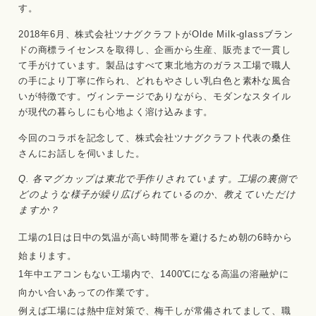
す。
2018年6月、株式会社ツナグクラフトがOlde Milk-glassブラン
ドの商標ライセンスを取得し、企画から生産、販売まで一貫し
て手がけています。製品はすべて東北地方のガラス工場で職人
の手により丁寧に作られ、どれもやさしい乳白色と素朴な風合
いが特徴です。ヴィンテージでありながら、モダンなスタイル
が現代の暮らしにも心地よく溶け込みます。
今回のコラボを記念して、株式会社ツナグクラフト代表の桑住
さんにお話しを伺いました。
Q. 各マグカップは東北で手作りされています。工場の裏側で
どのような様子が繰り広げられているのか、教えていただけ
ますか？
工場の1日は日中の気温が高い時間帯を避けるため朝の6時から
始まります。
1年中エアコンもない工場内で、1400℃になる高温の溶融炉に
向かい合いあっての作業です。
例えば工場には熱中症対策で、梅干しが常備されてまして、職